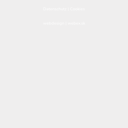
Datenschutz
|
Cookies
webdesign
|
webex.sk