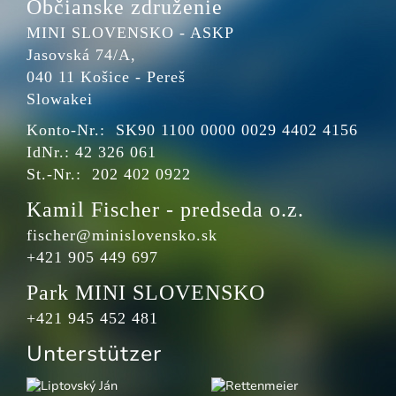
Občianske združenie
MINI SLOVENSKO - ASKP
Jasovská 74/A,
040 11 Košice - Pereš
Slowakei
Konto-Nr.: SK90 1100 0000 0029 4402 4156
IdNr.: 42 326 061
St.-Nr.: 202 402 0922
Kamil Fischer - predseda o.z.
fischer@minislovensko.sk
+421 905 449 697
Park MINI SLOVENSKO
+421 945 452 481
Unterstützer