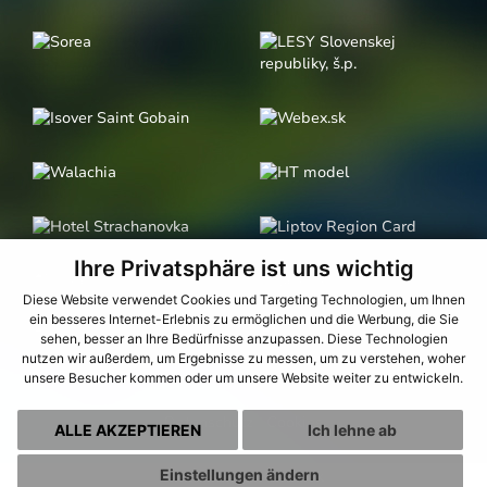
Ihre Privatsphäre ist uns wichtig
Diese Website verwendet Cookies und Targeting Technologien, um Ihnen
ein besseres Internet-Erlebnis zu ermöglichen und die Werbung, die Sie
sehen, besser an Ihre Bedürfnisse anzupassen. Diese Technologien
nutzen wir außerdem, um Ergebnisse zu messen, um zu verstehen, woher
unsere Besucher kommen oder um unsere Website weiter zu entwickeln.
Datenschutz
|
Cookies
ALLE AKZEPTIEREN
Ich lehne ab
Einstellungen ändern
webdesign
|
webex.sk