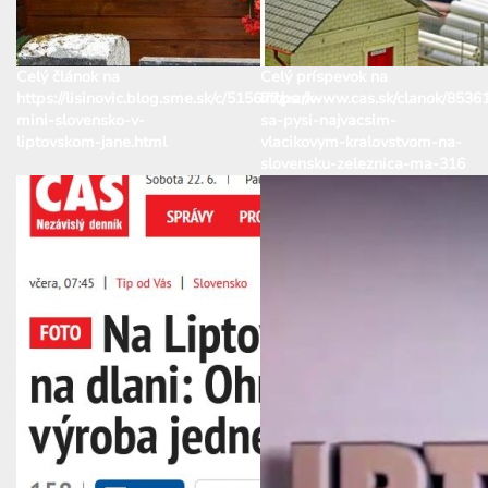
Celý článok na
Celý príspevok na
https://lisinovic.blog.sme.sk/c/515677/park-
https://www.cas.sk/clanok/85361
mini-slovensko-v-
sa-pysi-najvacsim-
liptovskom-jane.html
vlacikovym-kralovstvom-na-
slovensku-zeleznica-ma-316