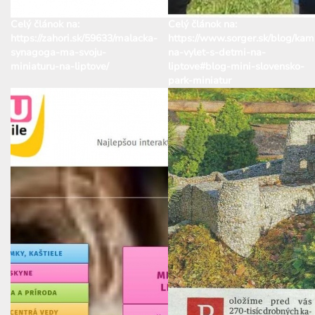
Celý článok na:
Celý článok na:
https://zahori.sk/59633/malacka-
https://www.sorger.sk/blog/kam
synagoga-ma-svoju-
na-vylet-s-detmi-na-
miniaturu-na-liptove/
liptove#blog-mini-slovensko-
park-miniatur