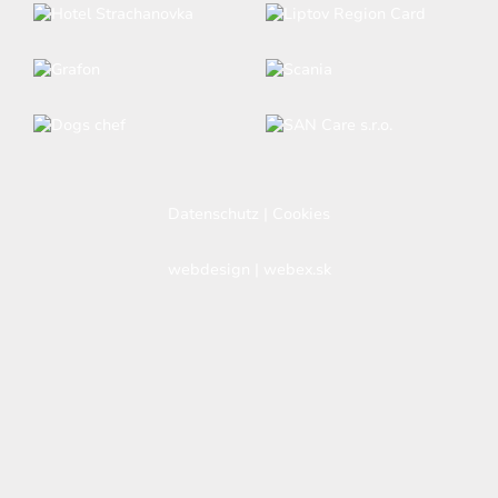
Datenschutz
|
Cookies
webdesign
|
webex.sk