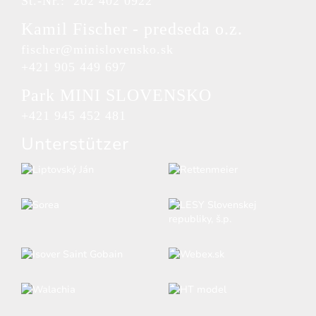
St.-Nr.: 202 402 0922
Kamil Fischer - predseda o.z.
fischer@minislovensko.sk
+421 905 449 697
Park MINI SLOVENSKO
+421 945 452 481
Unterstützer