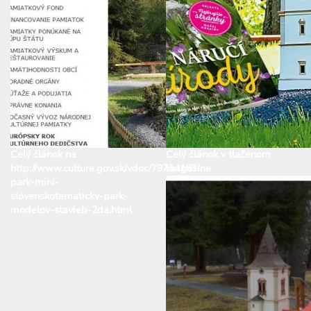
Celý článok na
Celý článok v tlačenom
http://www.culture.gov.sk/vdoc/797/id163-
magazíne
park-mini-
slovenskotematicky-park-
modelov-stavieb-2da.html