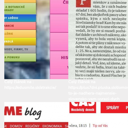
Celý článok na :
Celý článok na
https://edusmile.sk/atrakcie/
https://plus7dni.pluska.sk/domov
to-je-nadhera-najmensie-
slovensko-vam-vyrazi-dych