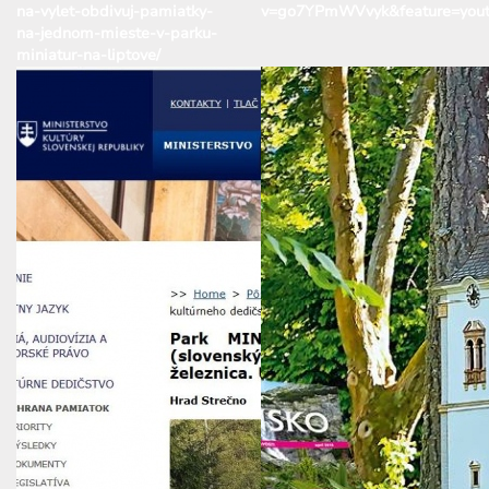
na-vylet-obdivuj-pamiatky-
v=go7YPmWVvyk&feature=yout
na-jednom-mieste-v-parku-
miniatur-na-liptove/