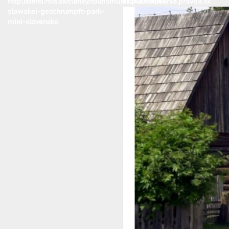
http://dersi.rtvs.sk/clanky/tourismus/124477/die-
http://cestovanie.pravda.sk
slowakei-geschrumpft-park-
mini-slovensko