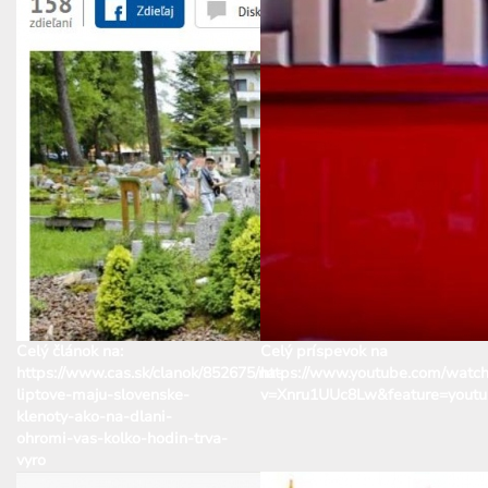
Celý článok na:
Celý príspevok na
https://www.cas.sk/clanok/852675/na-
https://www.youtube.com/watch
liptove-maju-slovenske-
v=Xnru1UUc8Lw&feature=youtu
klenoty-ako-na-dlani-
ohromi-vas-kolko-hodin-trva-
vyro