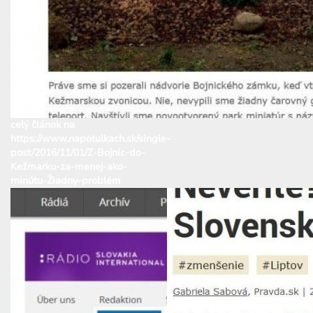
celý článok na
https://www.napotulkach.sk/single-
post/2016/11/01/Z-Bojníc-do-
Kežmarku-za-menej-ako-
minútu-Žiadny-problém