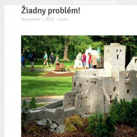
modely-liptovsky-jan/