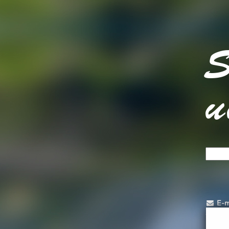
S
u
E-m
*
- Ben