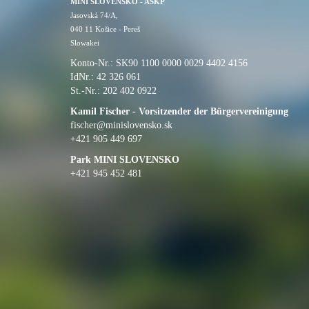
MINI SLOVENSKO - ASKP
Jasovská 74/A,
040 11 Košice - Pereš
Slowakei
Konto-Nr.: SK90 1100 0000 0029 4402 4156
IdNr.: 42 326 061
St.-Nr.: 202 402 0922
Kamil Fischer - Vorsitzender der Bürgervereinigung
fischer@minislovensko.sk
+421 905 449 697
Park MINI SLOVENSKO
+421 945 452 481