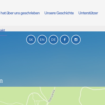
hat über uns geschrieben
Unsere Geschichte
Unterstützer
akt
SK
EN
DE
n