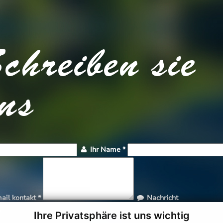
chreiben sie
ns
Ihr Name
*
ail kontakt
*
Nachricht
ötigte Felder
Ihre Privatsphäre ist uns wichtig