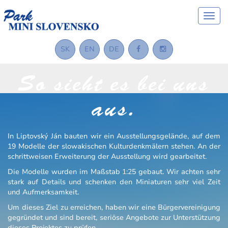
Togg
navig
SK
EN
DE
So sieht es bei uns
aus.
In Liptovský Ján bauten wir ein Ausstellungsgelände, auf dem
19 Modelle der slowakischen Kulturdenkmälern stehen. An der
schrittweisen Erweiterung der Ausstellung wird gearbeitet.
Die Modelle wurden im Maßstab 1:25 gebaut. Wir achten sehr
stark auf Details und schenken den Miniaturen sehr viel Zeit
und Aufmerksamkeit.
Um dieses Ziel zu erreichen, haben wir eine Bürgervereinigung
gegründet und sind bereit, seriöse Angebote zur Unterstützung
dieses Projektes zu prüfen.