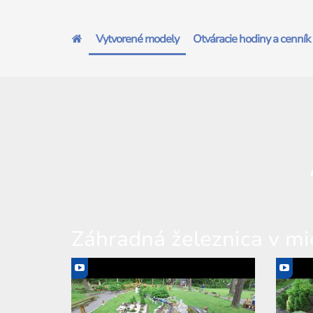
Vytvorené modely
Otváracie hodiny a cenník
Záhradná železnica v mi