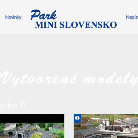
Novinky
Napísa
Vytvorené model
erke G