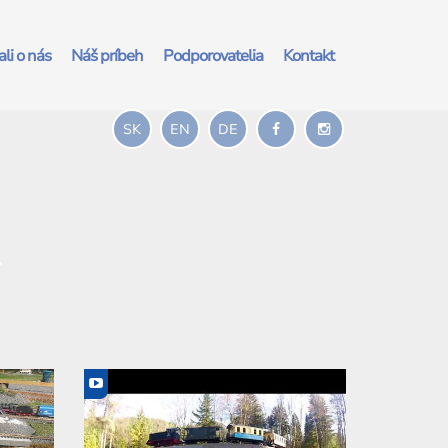
li o nás
Náš príbeh
Podporovatelia
Kontakt
SK
EN
DE
y